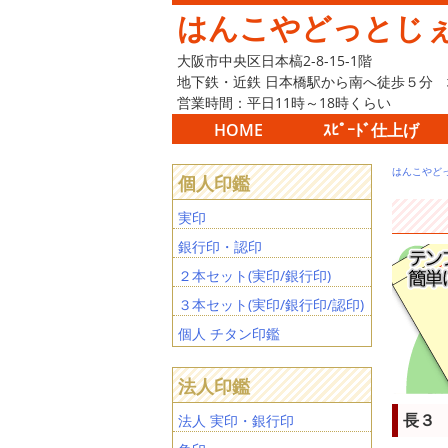
はんこやどっとじ
大阪市中央区日本槁2-8-15-1階
地下鉄・近鉄 日本橋駅から南へ徒歩５分
営業時間：平日11時～18時くらい
HOME
ｽﾋﾟｰﾄﾞ仕上げ
はんこやど
個人印鑑
実印
銀行印・認印
２本セット(実印/銀行印)
３本セット(実印/銀行印/認印)
個人 チタン印鑑
法人印鑑
長３ 
法人 実印・銀行印