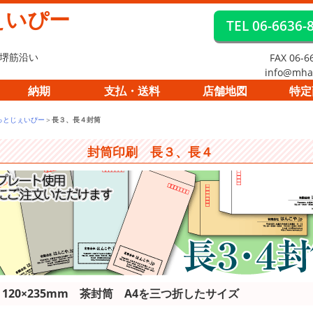
ぇいぴー
TEL 06-6636-
 堺筋沿い
FAX 06-6
info@mha
納期
支払・送料
店舗地図
特定
っとじぇいぴー
＞
長３、長４封筒
封筒印刷 長３、長４
120×235mm 茶封筒 A4を三つ折したサイズ