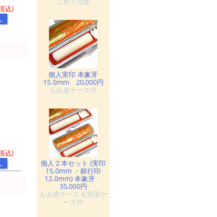
これで完璧
(税込)
へ
個人実印 本象牙
15.0mm 20,000円
もみ皮ケース付
(税込)
個人２本セット (実印
へ
15.0mm ・銀行印
12.0mm) 本象牙
35,000円
もみ皮ケース＆別珍ケ
ース付