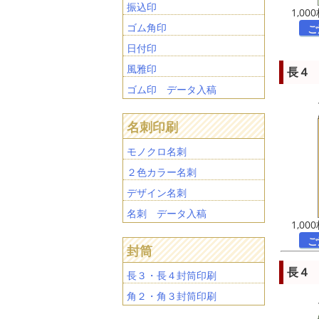
振込印
1,00
ゴム角印
ご
日付印
風雅印
長４ 
ゴム印 データ入稿
名刺印刷
モノクロ名刺
２色カラー名刺
デザイン名刺
名刺 データ入稿
1,00
ご
封筒
長４ 
長３・長４封筒印刷
角２・角３封筒印刷