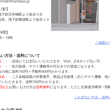
 info@mhankoya.jp
り駅】
地下鉄日本橋駅より徒歩５分
近鉄、地下鉄難波駅より徒歩１０
時間】
時～18時
△地図の
払い方法・送料について
店
・・・店頭にてお支払いいただけます。VISA、JCBカード払い可。
き
・・・佐川急便、ヤマト運輸等の代引きでの発送になります。
金の他に送料700円＋手数料400円かかります。
振込
・・ご入金確認後の作業着手。商品は宅急便（主にヤマト運輸、他
ていただきます。送料700円かかります。
0円以上
お買い上げの方は
送料無料
になります。ただし北海道沖縄等一部
。
△お支払い方法・送料