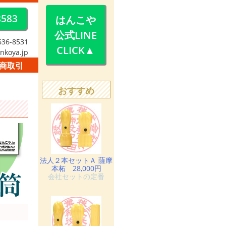
8583
はんこや
公式LINE
636-8531
CLICK▲
nkoya.jp
商取引
おすすめ
法人２本セットＡ 薩摩
本柘 28,000円
会社セットの定番