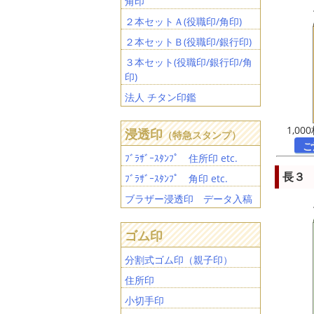
角印
２本セットＡ(役職印/角印)
２本セットＢ(役職印/銀行印)
３本セット(役職印/銀行印/角
印)
法人 チタン印鑑
1,00
浸透印
（特急スタンプ）
ご
ﾌﾞﾗｻﾞｰｽﾀﾝﾌﾟ 住所印 etc.
長３ 
ﾌﾞﾗｻﾞｰｽﾀﾝﾌﾟ 角印 etc.
ブラザー浸透印 データ入稿
ゴム印
分割式ゴム印（親子印）
住所印
小切手印