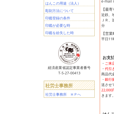
e-mail
はんこの用途（法人）
【最寄
彫刻方法について
近鉄、
印鑑登録の条件
ＪＲ、
印鑑が必要な時
分
印鑑を紛失した時
【営業
平日11
お支
・
ご来
経済産業省認定事業者番号
・
代引
T-5-27-00413
商品代
・
銀行
送させ
社労士事務所
22,00
社労士事務所 ＨＰへ
きます