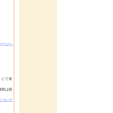
ページへ
）にて発
離島は除
について