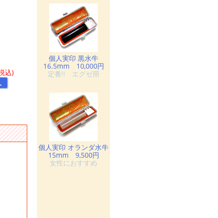
個人実印 黒水牛
16.5mm 10,000円
(税込)
定番!! エグゼ用
へ
個人実印 オランダ水牛
15mm 9,500円
女性におすすめ