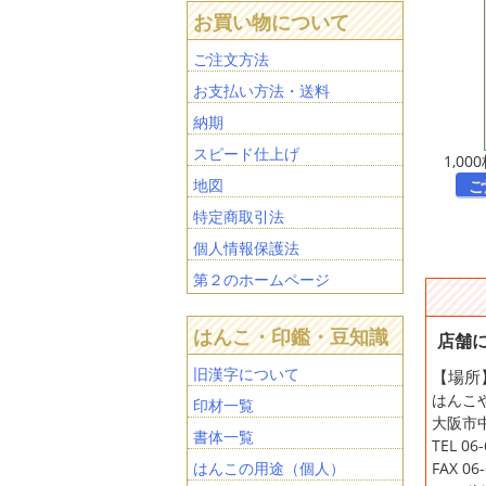
お買い物について
ご注文方法
お支払い方法・送料
納期
スピード仕上げ
1,00
地図
ご
特定商取引法
個人情報保護法
第２のホームページ
はんこ・印鑑・豆知識
店舗
旧漢字について
【場所
はんこ
印材一覧
大阪市中
書体一覧
TEL 06
はんこの用途（個人）
FAX 06