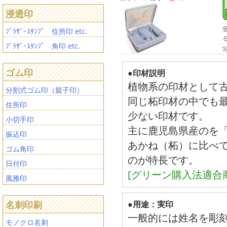
浸透印
ﾌﾞﾗｻﾞｰｽﾀﾝﾌﾟ 住所印 etc.
ﾌﾞﾗｻﾞｰｽﾀﾝﾌﾟ 角印 etc.
ゴム印
●印材説明
植物系の印材として
分割式ゴム印（親子印）
同じ柘印材の中でも
住所印
少ない印材です。
小切手印
主に鹿児島県産のを
振込印
あかね（柘）に比べ
ゴム角印
のが特長です。
日付印
[グリーン購入法適合
風雅印
名刺印刷
●用途：実印
一般的には姓名を彫
モノクロ名刺