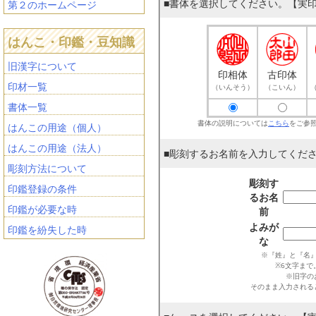
■書体を選択してください。【実
第２のホームページ
はんこ・印鑑・豆知識
旧漢字について
印相体
古印体
印材一覧
（いんそう）
（こいん）
書体一覧
書体の説明については
こちら
をご参
はんこの用途（個人）
はんこの用途（法人）
■彫刻するお名前を入力してくだ
彫刻方法について
彫刻す
印鑑登録の条件
るお名
印鑑が必要な時
前
よみが
印鑑を紛失した時
な
※『姓』と『名』
※6文字まで
※旧字の
そのまま入力される