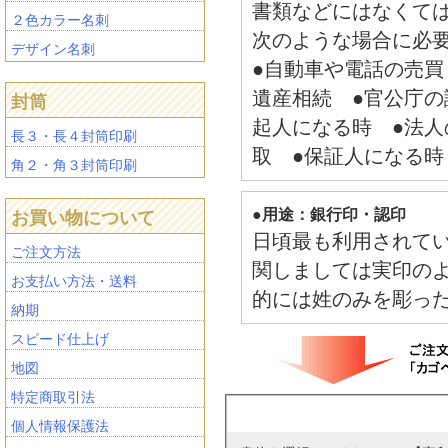
書類などにはなくて
２色カラー名刺
次のような場合に必
デザイン名刺
●自動車や電話の売買
遺産相続 ●官公庁の
封筒
起人になる時 ●法人
長３・長４封筒印刷
取 ●保証人になる時
角２・角３封筒印刷
●用途：銀行印・認印
お買い物について
日頃最も利用されて
ご注文方法
関しましては実印の
お支払い方法・送料
的には姓のみを彫っ
納期
スピード仕上げ
地図
特定商取引法
個人情報保護法