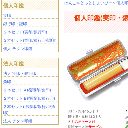
はんこやどっとじぇいぴー
＞
個人印
個人印鑑
実印
個人印鑑(実印・
銀行印・認印
２本セット(実印/銀行印)
３本セット(実印/銀行印/認印)
個人 チタン印鑑
法人印鑑
法人 実印・銀行印
角印
２本セットＡ(役職印/角印)
２本セットＢ(役職印/銀行印)
３本セット(役職印/銀行印/角
実印・丸棒16.5ミリ
印)
銀行印・丸棒13.5ミリ
法人 チタン印鑑
各
もみ皮ケース付
別珍ケースは
サービス
。