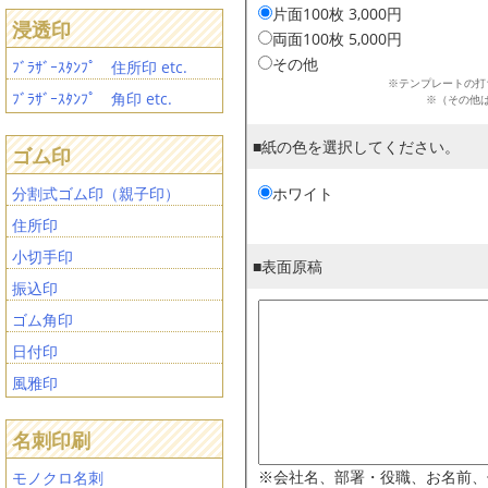
片面100枚 3,000円
浸透印
両面100枚 5,000円
その他
ﾌﾞﾗｻﾞｰｽﾀﾝﾌﾟ 住所印 etc.
※テンプレートの打
ﾌﾞﾗｻﾞｰｽﾀﾝﾌﾟ 角印 etc.
※（その他
■紙の色を選択してください。
ゴム印
分割式ゴム印（親子印）
ホワイト
住所印
小切手印
■表面原稿
振込印
ゴム角印
日付印
風雅印
名刺印刷
※会社名、部署・役職、お名前、住
モノクロ名刺