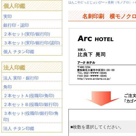
はんこやどっとじぇいぴー
＞
名刺（モノクロ）
＞
個人印鑑
名刺印刷 横モノクロ
実印
銀行印・認印
２本セット(実印/銀行印)
３本セット(実印/銀行印/認印)
個人 チタン印鑑
法人印鑑
法人 実印・銀行印
角印
２本セットＡ(役職印/角印)
２本セットＢ(役職印/銀行印)
３本セット(役職印/銀行印/角
印)
■枚数を選択してください。
法人 チタン印鑑