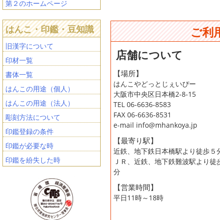
第２のホームページ
はんこ・印鑑・豆知識
ご利
旧漢字について
店舗について
印材一覧
【場所】
書体一覧
はんこやどっとじぇいぴー
はんこの用途（個人）
大阪市中央区日本橋2-8-15
はんこの用途（法人）
TEL 06-6636-8583
FAX 06-6636-8531
彫刻方法について
e-mail info@mhankoya.jp
印鑑登録の条件
【最寄り駅】
印鑑が必要な時
近鉄、地下鉄日本橋駅より徒歩５
印鑑を紛失した時
ＪＲ、近鉄、地下鉄難波駅より徒
分
【営業時間】
平日11時～18時